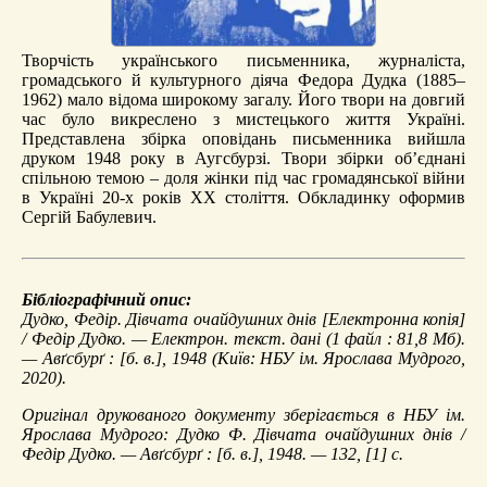
Творчість українського письменника, журналіста,
громадського й культурного діяча Федора Дудка (1885–
1962) мало відома широкому загалу. Його твори на довгий
час було викреслено з мистецького життя Україні.
Представлена збірка оповідань письменника вийшла
друком 1948 року в Аугсбурзі. Твори збірки об’єднані
спільною темою – доля жінки під час громадянської війни
в Україні 20-х років ХХ століття. Обкладинку оформив
Сергій Бабулевич.
Бібліографічний опис:
Дудко, Федір.
Дівчата очайдушних днів
[Електронна копія]
/ Федір Дудко. — Електрон. текст. дані (1 файл : 81,8 Мб).
— Авґсбурґ : [б. в.], 1948 (Київ: НБУ ім. Ярослава Мудрого,
2020).
Оригінал друкованого документу зберігається в НБУ ім.
Ярослава Мудрого: Дудко Ф. Дівчата очайдушних днів /
Федір Дудко. — Авґсбурґ : [б. в.], 1948. — 132, [1] с.