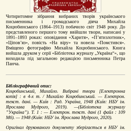
Чотиритомне зібрання вибраних творів українського
письменника і громадського діяча Михайла
Коцюбинського (1864–1913) побачило світ 1948 року. До
представленого першого тому ввійшли твори, написані у
1891–1893 роках: оповідання «Харитя», «П’ятизлотник»,
«Ціпов’яз», повість «На віру» та новела «Помстився».
Вміщено фотографію Михайла Коцюбинського. Книга
вийшла друком у серії «Бібліотека журналу „Україна“», що
виходила під загальною редакцією письменника Петра
Панча.
Бібліографічний опис:
Коцюбинський, Михайло.
Вибрані твори
[Електронна
копія] : в 4-х т. / Михайло Коцюбинський. — Електрон.
текст. дані. — Київ : Рад. Україна, 1948 (Київ: НБУ ім.
Ярослава Мудрого, 2019). —(Бібліотека журналу
”Україна”). Т. 1 : — Електрон. текст. дані (1 файл : 109
Мб). — 1948 (Київ: НБУ ім. Ярослава Мудрого, 2020).
Оригінал друкованого документу зберігається в НБУ ім.