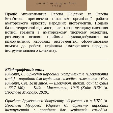
Працю музикознавців Євгена Юцевича та Євгена
Безп’ятова присвячено питанням організації роботи
аматорського оркестру народних інструментів. Подано
базові теоретичні відомості, висвітлено методику навчання
нотної грамоти в аматорському творчому колективі,
розглянуто основні прийоми звуковидобування на
різноманітних народних інструментах, сформульовано
вимоги до роботи керівника аматорського народно-
інструментального колективу.
Бібліографічний опис:
Юцевич, Є.
Оркестр народних інструментів
[Електронна
копія] : порадник для керівників самодіял. колективів / Євг.
Юцевич, Євг. Безп’ятов. — Електрон. текст. дані (1 файл
: 66,7 Мб). — Київ : Мистецтво, 1948 (Київ: НБУ ім.
Ярослава Мудрого, 2020).
Оригінал друкованого документу зберігається в НБУ ім.
Ярослава Мудрого: Юцевич Є. Оркестр народних
інструментів : порадник для керівників самодіял.