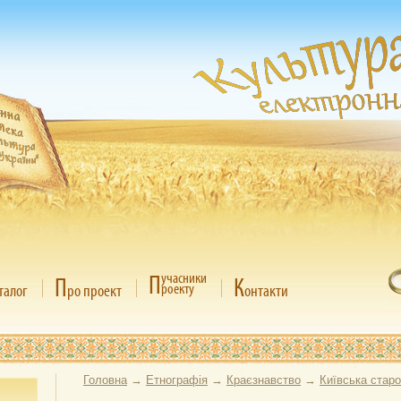
П
учасники
П
К
роекту
талог
ро проект
онтакти
Головна
→
Етнографія
→
Краєзнавство
→
Київська стар