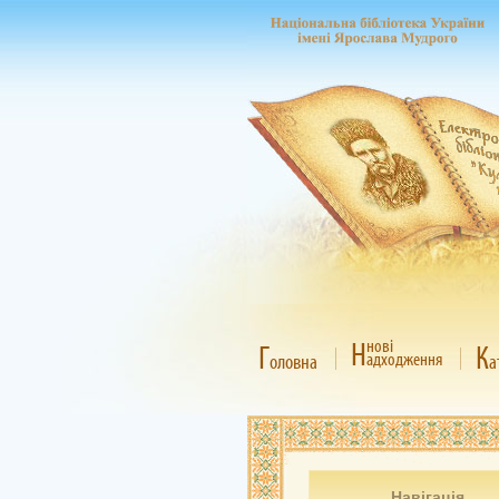
Н
нові
Г
К
адходження
оловна
а
Навігація