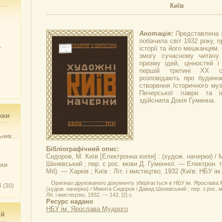
Київ
Анотація:
Представлена з
побачила світ 1932 року, п
у
історії та його мешканцям.
змогу сучасному читачу
призму ідей, цінностей 
першій третині ХХ ст
розповідають про будинок
створення Історичного муз
Печерської лаври та і
здійснила Докія Гуменна.
жки
ник...
Бібліографічний опис:
Сидоров, М.
Київ
[Електронна копія] : (худож. начерки) /
Шкневський ; пер. с рос. мови Д. Гуменної. — Електрон. те
чки
Мб). — Харків ; Київ : Літ. і мистецтво, 1932 (Київ: НБУ і
Оригінал друкованого документу зберігається в НБУ ім. Ярослава М
3
(30)
(худож. начерки) / Микита Сидоров і Давид Шкневський ; пер. з рос. мо
Літ. і мистецтво, 1932. — 142, [2] с.
Ресурс надано
НБУ ім. Ярослава Мудрого
ий