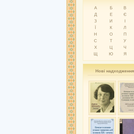
А
Б
В
Д
Е
Є
З
И
І
Ї
К
Л
Н
О
П
С
Т
У
Х
Ц
Ч
Щ
Ю
Я
Нові надходження