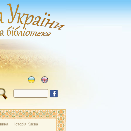
овина
→
Історія Києва