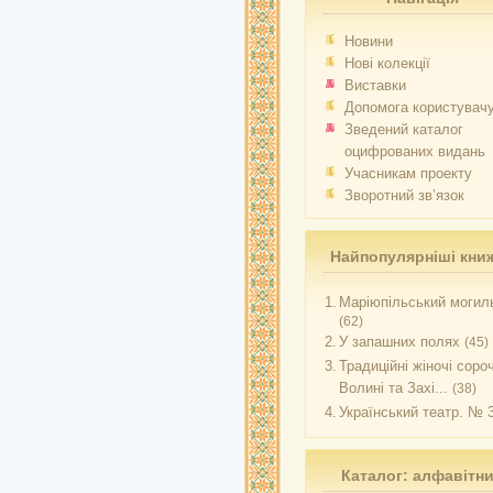
Новини
Нові колекції
Виставки
Допомога користувач
Зведений каталог
оцифрованих видань
Учасникам проекту
Зворотний зв’язок
Найпопулярніші кни
1.
Маріюпільський могиль
(62)
2.
У запашних полях
(45)
3.
Традиційні жіночі соро
Волині та Захі...
(38)
4.
Український театр. № 
Каталог: алфавітн