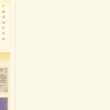
Г
Ж
Й
М
Р
Ф
Ш