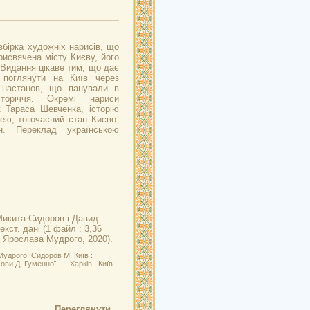
бірка художніх нарисів, що
рисвячена місту Києву, його
 Видання цікаве тим, що дає
 поглянути на Київ через
і настанов, що панували в
оріччя. Окремі нариси
 Тараса Шевченка, історію
ею, тогочасний стан Києво-
н. Переклад українською
 Микита Сидоров і Давид
кст. дані (1 файл : 3,36
м. Ярослава Мудрого, 2020).
удрого: Сидоров М. Київ :
ви Д. Гуменної. — Харків ; Київ :
Переглянути...