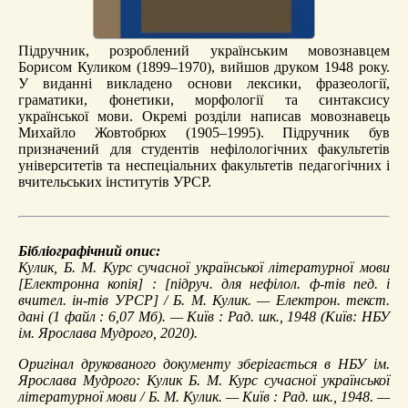
Підручник, розроблений українським мовознавцем
Борисом Куликом (1899–1970), вийшов друком 1948 року.
У виданні викладено основи лексики, фразеології,
граматики, фонетики, морфології та синтаксису
української мови. Окремі розділи написав мовознавець
Михайло Жовтобрюх (1905–1995). Підручник був
призначений для студентів нефілологічних факультетів
університетів та неспеціальних факультетів педагогічних і
вчительських інститутів УРСР.
Бібліографічний опис:
Кулик, Б. М.
Курс сучасної української літературної мови
[Електронна копія] : [підруч. для нефілол. ф-тів пед. і
вчител. ін-тів УРСР] / Б. М. Кулик. — Електрон. текст.
дані (1 файл : 6,07 Мб). — Київ : Рад. шк., 1948 (Київ: НБУ
ім. Ярослава Мудрого, 2020).
Оригінал друкованого документу зберігається в НБУ ім.
Ярослава Мудрого: Кулик Б. М. Курс сучасної української
літературної мови / Б. М. Кулик. — Київ : Рад. шк., 1948. —