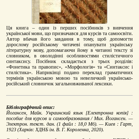
Ця книга – один із перших посібників з вивчення
української мови, що призначався для курсів та самоосвіти.
Автор вбачав його завдання в тому, щоб допомогти
дорослому російському читачеві опанувати українську
літературну мову, допомагаючи йому в читанні тексту зі
словником, в оволодінні особливостями стилістичного
синтаксису. Посібник складається з трьох розділів:
«Фонетика та правопис», «Морфологія» та «Синтаксис і
стилістика». Наприкінці подано переклад граматичних
термінів українською мовою та невеличкий українсько-
російський словничок загальновживаної лексики.
Бібліографічний опис:
Йогансен, Майк.
Украинский язык
[Електронна копія] :
пособие для курсов и самообразования / Мих. Йогансен. —
Электрон. текст. дан. (1 файл : 18,0 Мб). — Киев : Гарт,
1923 (Харків: ХДНБ ім. В. Г. Короленка, 2020).