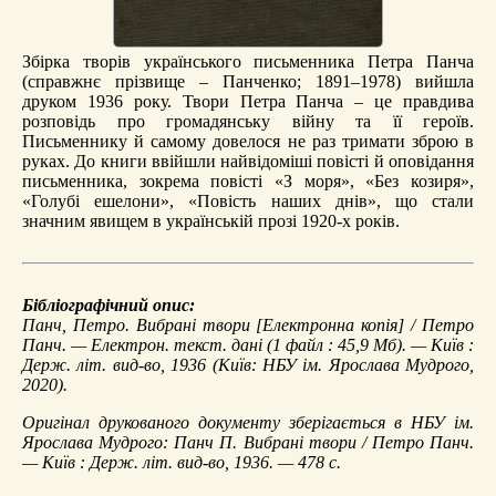
Збірка творів українського письменника Петра Панча
(справжнє прізвище – Панченко; 1891–1978) вийшла
друком 1936 року. Твори Петра Панча – це правдива
розповідь про громадянську війну та її героїв.
Письменнику й самому довелося не раз тримати зброю в
руках. До книги ввійшли найвідоміші повісті й оповідання
письменника, зокрема повісті «З моря», «Без козиря»,
«Голубі ешелони», «Повість наших днів», що стали
значним явищем в українській прозі 1920-х років.
Бібліографічний опис:
Панч, Петро.
Вибрані твори
[Електронна копія] / Петро
Панч. — Електрон. текст. дані (1 файл : 45,9 Мб). — Київ :
Держ. літ. вид-во, 1936 (Київ: НБУ ім. Ярослава Мудрого,
2020).
Оригінал друкованого документу зберігається в НБУ ім.
Ярослава Мудрого: Панч П. Вибрані твори / Петро Панч.
— Київ : Держ. літ. вид-во, 1936. — 478 с.