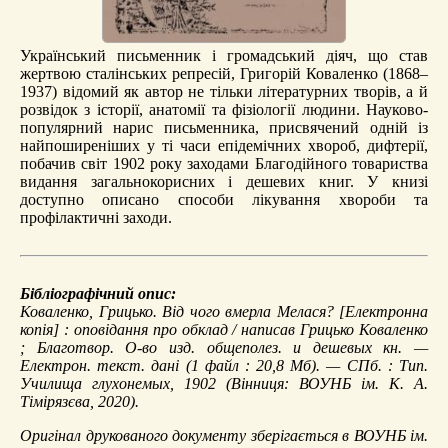
Український письменник і громадський діяч, що став
жертвою сталінських репресій, Григорій Коваленко (1868–
1937) відомий як автор не тільки літературних творів, а й
розвідок з історії, анатомії та фізіології людини. Науково-
популярний нарис письменника, присвячений одній із
найпоширеніших у ті часи епідемічних хвороб, дифтерії,
побачив світ 1902 року заходами Благодійного товариства
видання загальнокорисних і дешевих книг. У книзі
доступно описано способи лікування хвороби та
профілактичні заходи.
Бібліографічний опис:
Коваленко, Грицько.
Від чого вмерла Мелася?
[Електронна
копія] : оповідання про обклад / написав Грицько Коваленко
; Благотвор. О-во изд. общеполез. и дешевых кн. —
Електрон. текст. дані (1 файл : 20,8 Мб). — СПб. : Тип.
Училища глухонемых, 1902 (Вінниця: ВОУНБ ім. К. А.
Тімірязєва, 2020).
Оригінал друкованого документу зберігається в ВОУНБ ім.