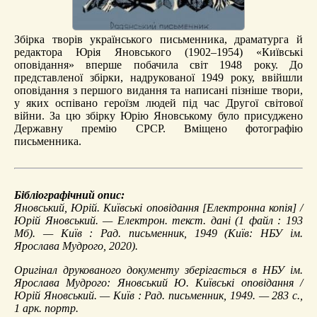
Збірка творів українського письменника, драматурга й
редактора Юрія Яновського (1902–1954) «Київські
оповідання» вперше побачила світ 1948 року. До
представленої збірки, надрукованої 1949 року, ввійшли
оповідання з першого видання та написані пізніше твори,
у яких оспівано героїзм людей під час Другої світової
війни. За цю збірку Юрію Яновському було присуджено
Державну премію СРСР. Вміщено фотографію
письменника.
Бібліографічний опис:
Яновський, Юрій.
Київські оповідання
[Електронна копія] /
Юрій Яновський. — Електрон. текст. дані (1 файл : 193
Мб). — Київ : Рад. письменник, 1949 (Київ: НБУ ім.
Ярослава Мудрого, 2020).
Оригінал друкованого документу зберігається в НБУ ім.
Ярослава Мудрого: Яновський Ю. Київські оповідання /
Юрій Яновський. — Київ : Рад. письменник, 1949. — 283 с.,
1 арк. портр.