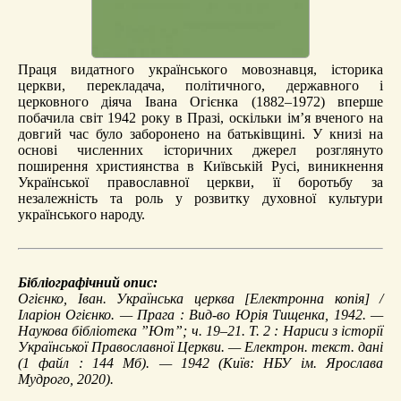
Праця видатного українського мовознавця, історика
церкви, перекладача, політичного, державного і
церковного діяча Івана Огієнка (1882–1972) вперше
побачила світ 1942 року в Празі, оскільки ім’я вченого на
довгий час було заборонено на батьківщині. У книзі на
основі численних історичних джерел розглянуто
поширення християнства в Київській Русі, виникнення
Української православної церкви, її боротьбу за
незалежність та роль у розвитку духовної культури
українського народу.
Бібліографічний опис:
Огієнко, Іван.
Українська церква
[Електронна копія] /
Іларіон Огієнко. — Прага : Вид-во Юрія Тищенка, 1942. —
Наукова бібліотека ”Ют”; ч. 19–21. Т. 2 :
Нариси з історії
Української Православної Церкви
. — Електрон. текст. дані
(1 файл : 144 Мб). — 1942 (Київ: НБУ ім. Ярослава
Мудрого, 2020).