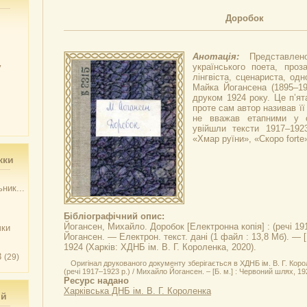
Доробок
Анотація:
Представле
у
українського поета, проза
лінгвіста, сценариста, од
Майка Йогансена (1895–1
друком 1924 року. Це п’ят
проте сам автор називав її
не вважав етапними у с
увійшли тексти 1917–1923
«Хмар руїни», «Скоро forte»
жки
ник...
Бібліографічний опис:
Йогансен, Михайло.
Доробок
[Електронна копія] : (речі 1
чки
Йогансен. — Електрон. текст. дані (1 файл : 13,8 Мб). — [
1924 (Харків: ХДНБ ім. В. Г. Короленка, 2020).
3
(29)
Оригінал друкованого документу зберігається в ХДНБ ім. В. Г. Коро
(речі 1917–1923 р.) / Михайло Йогансен. – [Б. м.] : Червоний шлях, 1924
Ресурс надано
Харківська ДНБ ім. В. Г. Короленка
ий