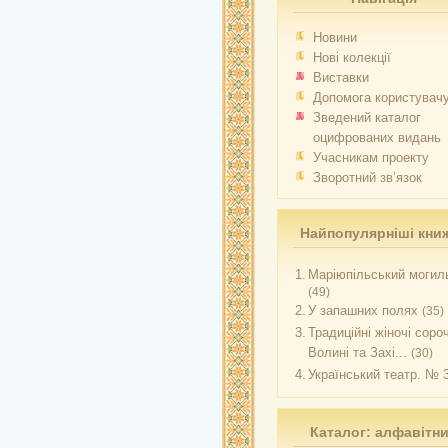
Новини
Нові колекції
Виставки
Допомога користувач
Зведений каталог
оцифрованих видань
Учасникам проекту
Зворотний зв’язок
Найпопулярніші кни
1.
Маріюпільський могиль
(49)
2.
У запашних полях
(35)
3.
Традиційні жіночі соро
Волині та Захі...
(30)
4.
Український театр. № 
Каталог: алфавітн