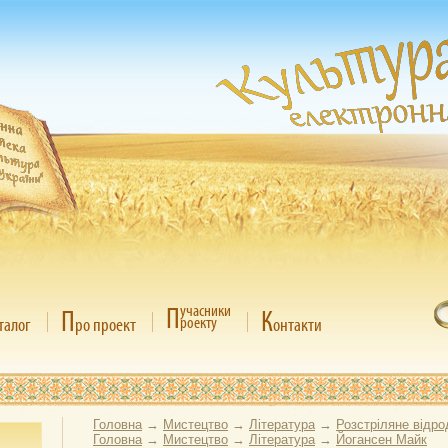
П
учасники
П
К
роекту
талог
ро проект
онтакти
Головна
→
Мистецтво
→
Література
→
Розстріляне відр
Головна
→
Мистецтво
→
Література
→
Йогансен Майк