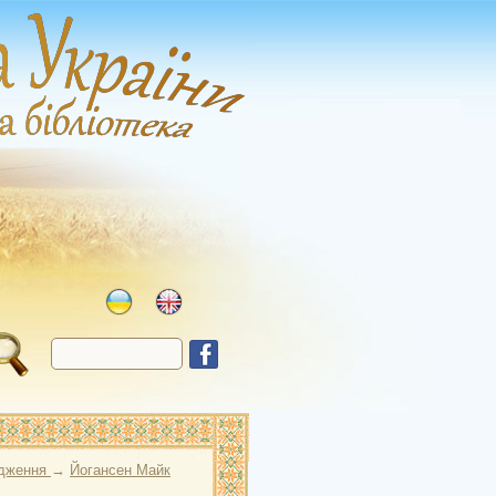
одження
→
Йогансен Майк