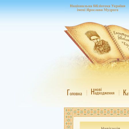
Н
нові
Г
К
адходження
оловна
а
Навігація