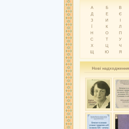
А
Б
В
Д
Е
Є
З
И
І
Ї
К
Л
Н
О
П
С
Т
У
Х
Ц
Ч
Щ
Ю
Я
Нові надходження