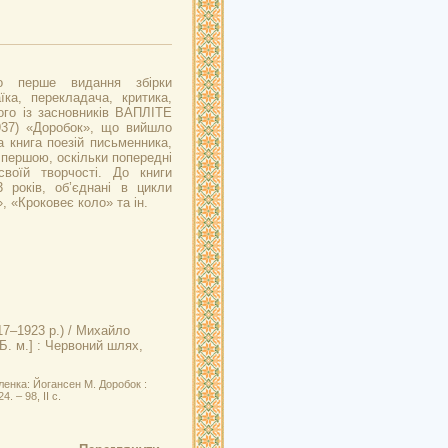
но перше видання збірки
їка, перекладача, критика,
ного із засновників ВАПЛІТЕ
937) «Доробок», що вийшло
а книга поезій письменника,
 першою, оскільки попередні
воїй творчості. До книги
 років, об’єднані в цикли
, «Кроковеє коло» та ін.
917–1923 р.) / Михайло
Б. м.] : Червоний шлях,
ленка: Йогансен М. Доробок :
. – 98, II с.