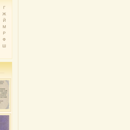
Г
Ж
Й
М
Р
Ф
Ш