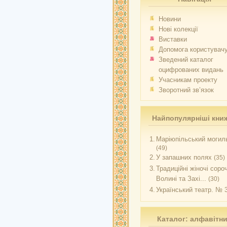
Новини
Нові колекції
Виставки
Допомога користувач
Зведений каталог
оцифрованих видань
Учасникам проекту
Зворотний зв’язок
Найпопулярніші кни
1.
Маріюпільський могиль
(49)
2.
У запашних полях
(35)
3.
Традиційні жіночі соро
Волині та Захі...
(30)
4.
Український театр. № 
Каталог: алфавітн