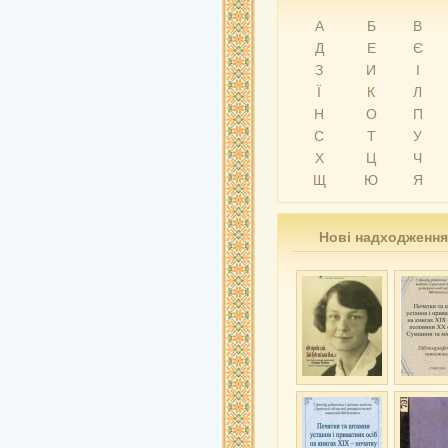
А
Б
В
Д
Е
Є
З
И
І
Ї
К
Л
Н
О
П
С
Т
У
Х
Ц
Ч
Щ
Ю
Я
Нові надходження