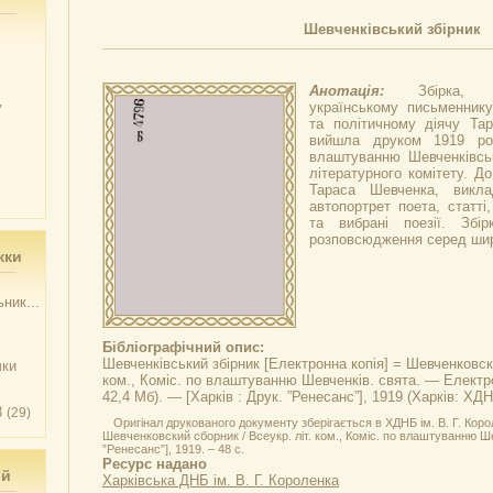
Шевченківський збірник
Анотація:
Збірка,
у
українському письменнику
та політичному діячу Тар
вийшла друком 1919 рок
влаштуванню Шевченківськ
літературного комітету. Д
Тараса Шевченка, викл
автопортрет поета, статті,
та вибрані поезії. Збі
розповсюдження серед шир
жки
ник...
Бібліографічний опис:
Шевченківський збірник
[Електронна копія] = Шевченковски
чки
ком., Коміс. по влаштуванню Шевченків. свята. — Електрон
42,4 Мб). — [Харків : Друк. ”Ренесанс”], 1919 (Харків: ХДН
3
(29)
Оригінал друкованого документу зберігається в ХДНБ ім. В. Г. Коро
Шевченковский сборник / Всеукр. літ. ком., Коміс. по влаштуванню Шев
”Ренесанс”], 1919. – 48 с.
Ресурс надано
ий
Харківська ДНБ ім. В. Г. Короленка