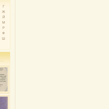
Г
Ж
Й
М
Р
Ф
Ш