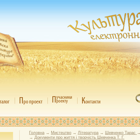
П
учасники
П
К
роекту
талог
ро проект
онтакти
Головна
→
Мистецтво
→
Література
→
Шевченко Тарас
→
Документи про життя і творчість Шевченка Т. Г.