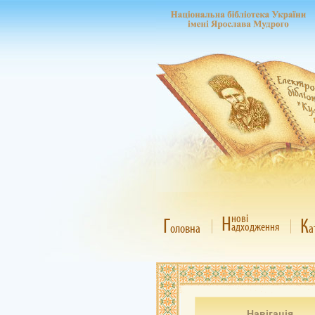
Н
нові
Г
К
адходження
оловна
а
Навігація