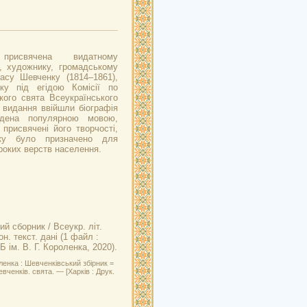
 присвячена видатному
, художнику, громадському
асу Шевченку (1814–1861),
у під егідою Комісії по
ого свята Всеукраїнського
о видання ввійшли біографія
адена популярною мовою,
 присвячені його творчості,
рку було призначено для
оких верств населення.
й сборник / Всеукр. літ.
. текст. дані (1 файл :
Б ім. В. Г. Короленка, 2020).
ленка : Шевченківський збірник =
ченків. свята. — [Харків : Друк.