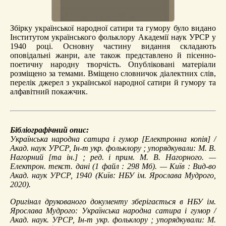
Збірку української народної сатири та гумору було видано
Інститутом українського фольклору Академії наук УРСР у
1940 році. Основну частину видання складають
оповідальні жанри, але також представлено й пісенно-
поетичну народну творчість. Опубліковані матеріали
розміщено за темами. Вміщено словничок діалектних слів,
перелік джерел з української народної сатири й гумору та
алфавітний покажчик.
Бібліографічний опис:
Українська народна сатира і гумор
[Електронна копія] /
Акад. наук УРСР, Ін-т укр. фольклору ; упорядкували: М. В.
Нагорний [та ін.] ; ред. і прим. М. В. Нагорного. —
Електрон. текст. дані (1 файл : 298 Мб). — Київ : Вид-во
Акад. наук УРСР, 1940 (Київ: НБУ ім. Ярослава Мудрого,
2020).
Оригінал друкованого документу зберігається в НБУ ім.
Ярослава Мудрого: Українська народна сатира і гумор /
Акад. наук. УРСР, Ін-т укр. фольклору ; упорядкували: М.