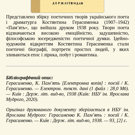
Представлено збірку поетичних творів українського поета
і драматурга Костянтина Герасименка (1907–1942)
«Пам’ять», що вийшла друком 1938 року. Твори поета
відзначаються високою емоційністю, задушевністю,
філософською зосередженістю поетичної думки. Ідейно-
художнім відкриттям Костянтина Герасименка стали
поетичні біографії, портрети простих людей, у яких
зливаються епос і лірика, побут і романтика.
Бібліографічний опис:
Герасименко, К.
Пам’ять
[Електронна копія] : поезії / К.
Герасименко. — Електрон. текст. дані (1 файл : 28,0 Мб).
— Київ : Держ. літ. вид-во, 1938 (Київ: НБУ ім. Ярослава
Мудрого, 2020).
Оригінал друкованого документу зберігається в НБУ ім.
Ярослава Мудрого: Герасименко К. Пам’ять : поезії / К.
Герасименко. — Київ : Держ. літ. вид-во, 1938. — 93, [2] с.