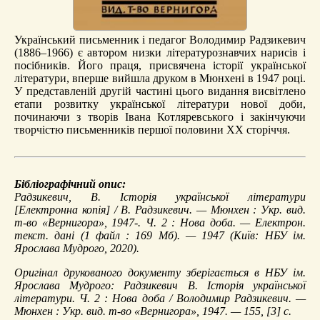
Український письменник і педагог Володимир Радзикевич
(1886–1966) є автором низки літературознавчих нарисів і
посібників. Його праця, присвячена історії української
літератури, вперше вийшла друком в Мюнхені в 1947 році.
У представленій другій частині цього видання висвітлено
етапи розвитку української літератури нової доби,
починаючи з творів Івана Котляревського і закінчуючи
творчістю письменників першої половини ХХ сторіччя.
Бібліографічний опис:
Радзикевич, В.
Історія української літератури
[Електронна копія] / В. Радзикевич. — Мюнхен : Укр. вид.
т-во «Вернигора», 1947-. Ч. 2 :
Нова доба
. — Електрон.
текст. дані (1 файл : 169 Мб). — 1947 (Київ: НБУ ім.
Ярослава Мудрого, 2020).
Оригінал друкованого документу зберігається в НБУ ім.
Ярослава Мудрого: Радзикевич В. Історія української
літератури. Ч. 2 : Нова доба / Володимир Радзикевич. —
Мюнхен : Укр. вид. т-во «Вернигора», 1947. — 155, [3] с.