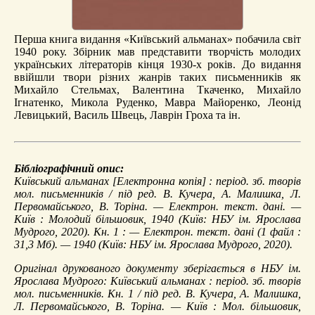
Перша книга видання «Київський альманах» побачила світ
1940 року. Збірник мав представити творчість молодих
українських літераторів кінця 1930-х років. До видання
ввійшли твори різних жанрів таких письменників як
Михайло Стельмах, Валентина Ткаченко, Михайло
Ігнатенко, Микола Руденко, Мавра Майоренко, Леонід
Левицький, Василь Швець, Лаврін Гроха та ін.
Бібліографічний опис:
Київський альманах
[Електронна копія] : період. зб. творів
мол. письменників / під ред. В. Кучера, А. Малишка, Л.
Первомайського, В. Торіна. — Електрон. текст. дані. —
Київ : Молодий більшовик, 1940 (Київ: НБУ ім. Ярослава
Мудрого, 2020). Кн. 1 : — Електрон. текст. дані (1 файл :
31,3 Мб). — 1940 (Київ: НБУ ім. Ярослава Мудрого, 2020).
Оригінал друкованого документу зберігається в НБУ ім.
Ярослава Мудрого: Київський альманах : період. зб. творів
мол. письменників. Кн. 1 / під ред. В. Кучера, А. Малишка,
Л. Первомайського, В. Торіна. — Київ : Мол. більшовик,