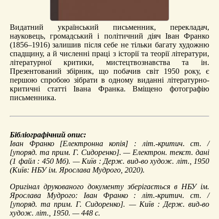
Видатний український письменник, перекладач,
науковець, громадський і політичний діяч Іван Франко
(1856–1916) залишив після себе не тільки багату художню
спадщину, а й численні праці з історії та теорії літератури,
літературної критики, мистецтвознавства та ін.
Презентований збірник, що побачив світ 1950 року, є
першою спробою зібрати в одному виданні літературно-
критичні статті Івана Франка. Вміщено фотографію
письменника.
Бібліографічний опис:
Іван Франко
[Електронна копія] : літ.-критич. ст. /
[упоряд. та прим. Г. Сидоренко]. — Електрон. текст. дані
(1 файл : 450 Мб). — Київ : Держ. вид-во худож. літ., 1950
(Київ: НБУ ім. Ярослава Мудрого, 2020).
Оригінал друкованого документу зберігається в НБУ ім.
Ярослава Мудрого: Іван Франко : літ.-критич. ст. /
[упоряд. та прим. Г. Сидоренко]. — Київ : Держ. вид-во
худож. літ., 1950. — 448 с.