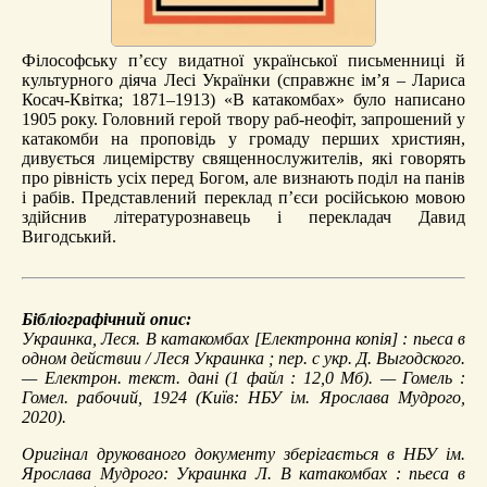
Філософську п’єсу видатної української письменниці й
культурного діяча Лесі Українки (справжнє ім’я – Лариса
Косач-Квітка; 1871–1913) «В катакомбах» було написано
1905 року. Головний герой твору раб-неофіт, запрошений у
катакомби на проповідь у громаду перших християн,
дивується лицемірству священнослужителів, які говорять
про рівність усіх перед Богом, але визнають поділ на панів
і рабів. Представлений переклад п’єси російською мовою
здійснив літературознавець і перекладач Давид
Вигодський.
Бібліографічний опис:
Украинка, Леся.
В катакомбах
[Електронна копія] : пьеса в
одном действии / Леся Украинка ; пер. с укр. Д. Выгодского.
— Електрон. текст. дані (1 файл : 12,0 Мб). — Гомель :
Гомел. рабочий, 1924 (Київ: НБУ ім. Ярослава Мудрого,
2020).
Оригінал друкованого документу зберігається в НБУ ім.
Ярослава Мудрого: Украинка Л. В катакомбах : пьеса в