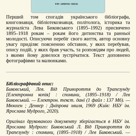
Перший том спогадів українського бібліографа,
книгознавця, бібліотекознавця, політолога, історика та
журналіста Лева Биковського (1895–1992) присвячено
1895–1918 рокам – рокам його дитинства та ранньої
молодості. Описуючи перебіг свого життя, автор основну
увагу приділяє поясненню обставин, у яких перебував,
опису подій, у яких брав участь, та розповідям про людей,
з якими йому довелося зустрічатися. Текст доповнено
фотографіями та малюнками.
Бібліографічний опис:
Биковський, Лев.
Від Привороття до Трапезунду
[Електронна копія] : спомини, (1895–1918) / Лев
Биковський. — Електрон. текст. дані (1 файл : 137 Мб). —
Мюнхен ; Денвер : Дніпрова хвиля, 1969 (Київ: НБУ ім.
Ярослава Мудрого, 2020).
Оригінал друкованого документу зберігається в НБУ ім.
Ярослава Мудрого: Биковський Л. Від Привороття до
Трапезунду : спомини, (1895–1918) / Лев Биковський. —