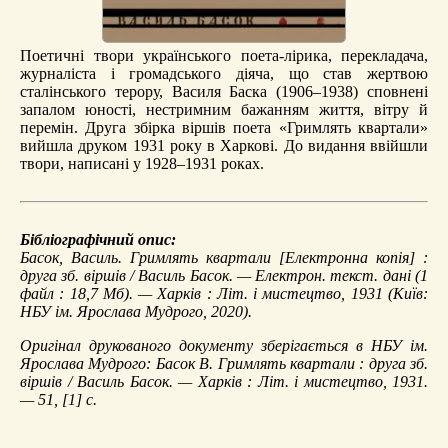
Поетичні твори українського поета-лірика, перекладача,
журналіста і громадського діяча, що став жертвою
сталінського терору, Василя Баска (1906–1938) сповнені
запалом юності, нестримним бажанням життя, вітру й
перемін. Друга збірка віршів поета «Гримлять квартали»
вийшла друком 1931 року в Харкові. До видання ввійшли
твори, написані у 1928–1931 роках.
Бібліографічний опис:
Басок, Василь.
Гримлять квартали
[Електронна копія] :
друга зб. віршів / Василь Басок. — Електрон. текст. дані (1
файл : 18,7 Мб). — Харків : Літ. і мистецтво, 1931 (Київ:
НБУ ім. Ярослава Мудрого, 2020).
Оригінал друкованого документу зберігається в НБУ ім.
Ярослава Мудрого: Басок В. Гримлять квартали : друга зб.
віршів / Василь Басок. — Харків : Літ. і мистецтво, 1931.
— 51, [1] с.