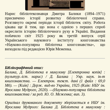
Нарис бібліотекознавця Дмитра Балики (1894–1971)
присвячено історії розвитку бібліотечної справи.
Розглянуто окремі періоди історії бібліотек світу. Робота
цікава ще й тим, що вона є однією з перших спроб
окреслити історію бібліотечного руху в Україні. Видання
побачило світ 1925 року як третій випуск серії
Українського наукового інституту книгознавства
«Науково-популярна бібліотека книгознавства», що
виходила під редакцією Юрія Меженка.
Бібліографічний опис:
Балика, Д.
Бібліотека в минулому
[Електронна копія] :
(культур.-іст. нарис) / Д. Балика ; Укр. наук. ін-т
книгознавства. — Електрон. текст. дані (1 файл : 69,0
Мб). — [Київ] : Держ. вид-во України, 1925 (Київ: НБУ ім.
Ярослава Мудрого, 2020). —(Науково-популярна бібліотека
книгознавства / за ред. Ю. О. Меженка; вип. 3).
Оригінал друкованого документу зберігається в НБУ ім.
Ярослава Мудрого: Балика Д. Бібліотека в минулому :