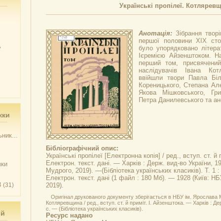
Українські пропілеї. Котлярев
Анотація:
Зібрання твор
першої половини ХІХ стол
у
було упорядковано літера
Ієремією Айзенштоком. Н
перший том, присвячений 
наслідувачів Івана Кот
ввійшли твори Павла Біл
Кореницького, Степана Ал
Якова Мішковського, Григ
Петра Данилевського та ан
жки
ник...
Бібліографічний опис:
Українські пропілеї
[Електронна копія] / ред., вступ. ст. й
Електрон. текст. дані. — Харків : Держ. вид-во України, 1
чки
Мудрого, 2019). —(Бібліотека українських класиків). Т. 1 
Електрон. текст. дані (1 файл : 180 Мб). — 1928 (Київ: Н
3
(31)
2019).
Оригінал друкованого документу зберігається в НБУ ім. Ярослава Муд
Котляревщина / ред., вступ. ст. й приміт. І. Айзенштока. — Харків : Де
с. — (Бібліотека українських класиків).
ий
Ресурс надано