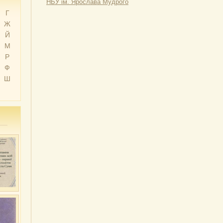
НБУ ім. Ярослава Мудрого
Г
Ж
Й
М
Р
Ф
Ш