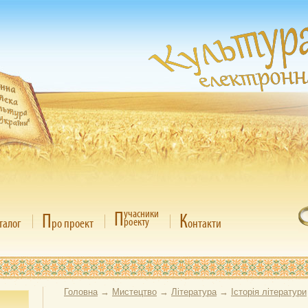
П
учасники
П
К
роекту
талог
ро проект
онтакти
Головна
→
Мистецтво
→
Література
→
Історія літератури