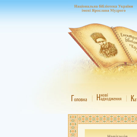
Н
нові
Г
К
адходження
оловна
а
Навігація