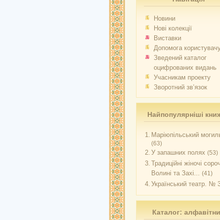
Новини
Нові колекції
Виставки
Допомога користувач
Зведений каталог
оцифрованих видань
Учасникам проекту
Зворотний зв’язок
Найпопулярніші кни
1.
Маріюпільський могиль
(63)
2.
У запашних полях
(53)
3.
Традиційні жіночі соро
Волині та Захі...
(41)
4.
Український театр. № 
Каталог: алфавітн