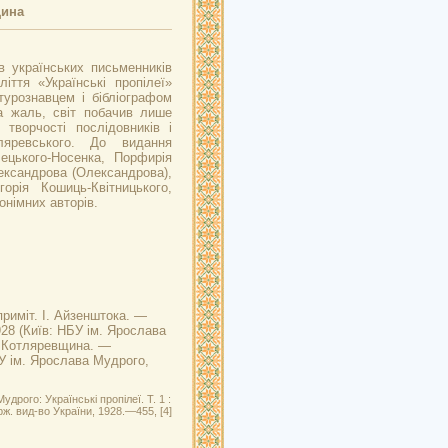
щина
ів українських письменників
іття «Українські пропілеї»
турознавцем і бібліографом
а жаль, світ побачив лише
творчості послідовників і
ляревського. До видання
ецького-Носенка, Порфирія
ександрова (Олександрова),
орія Кошиць-Квітницького,
онімних авторів.
 приміт. І. Айзенштока. —
928 (Київ: НБУ ім. Ярослава
:
Котляревщина
. —
БУ ім. Ярослава Мудрого,
рого: Українські пропілеї. Т. 1 :
рж. вид-во України, 1928.—455, [4]