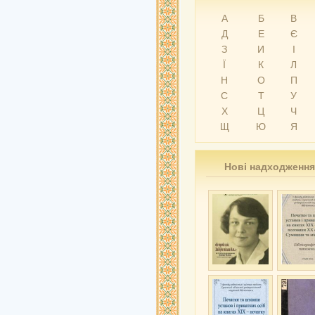
А
Б
В
Д
Е
Є
З
И
І
Ї
К
Л
Н
О
П
С
Т
У
Х
Ц
Ч
Щ
Ю
Я
Нові надходження