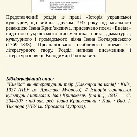
Представлений розділ із праці «Історія української
культури», що вийшла друком 1937 року під загальною
редакцією Івана Крип’якевича, присвячено поемі «Енеїда»
видатного українського письменника, поета, драматурга,
культурного і громадського діяча Івана Котляревського
(1769–1838). Проаналізовано особливості поеми як
літературного твору. Розділ написав письменник і
літературознавець Володимир Радзикевич.
Бібліографічний опис:
”Енеїда” як літературний твір
[Електронна копія] : Київ,
1937 (НБУ ім. Ярослава Мудрого). //
Історія української
культури
/ написали: Іван Крипякевич [та ін.], 1937. — С.
304–307 ; під заг. ред. Івана Крипякевича : Київ : Вид. І.
Тиктора (НБУ ім. Ярослава Мудрого).