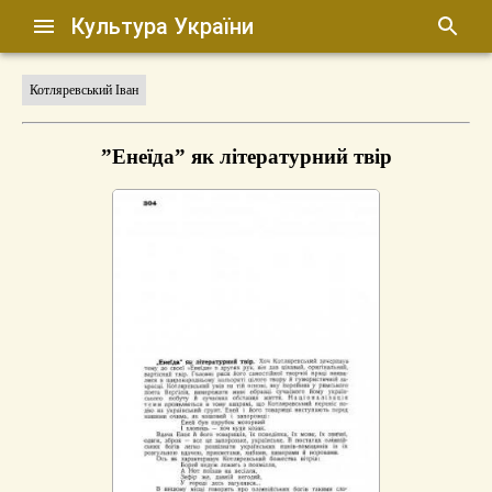
Культура України
Котляревський Іван
”Енеїда” як літературний твір