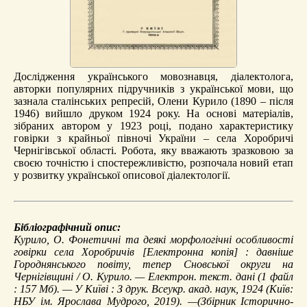
Дослідження українського мовознавця, діалектолога,
авторки популярних підручників з української мови, що
зазнала сталінських репресій, Олени Курило (1890 – після
1946) вийшло друком 1924 року. На основі матеріалів,
зібраних автором у 1923 році, подано характеристику
говірки з крайньої півночі України – села Хоробричі
Чернігівської області. Робота, яку вважають зразковою за
своєю точністю і спостережливістю, розпочала новий етап
у розвитку української описової діалектології.
Бібліографічний опис:
Курило, О.
Фонетичні та деякі морфологічні особливості
говірки села Хоробричів
[Електронна копія] : давніше
Городнянського повіту, тепер Сновської округи на
Чернігівщині / О. Курило. — Електрон. текст. дані (1 файл
: 157 Мб). — У Київі : З друк. Всеукр. акад. наук, 1924 (Київ:
НБУ ім. Ярослава Мудрого, 2019). —(Збірник Історично-