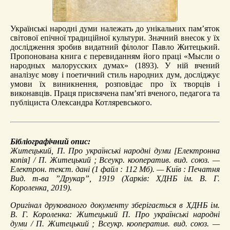
Українські народні думи належать до унікальних пам’яток
світової епічної традиційної культури. Значний внесок у їх
дослідження зробив видатний філолог Павло Житецький.
Пропонована книга є перевиданням його праці «Мысли о
народных малорусских думах» (1893). У ній вчений
аналізує мову і поетичний стиль народних дум, досліджує
умови їх виникнення, розповідає про їх творців і
виконавців. Праця присвячена пам’яті вченого, педагога та
публіциста Олександра Котляревського.
Бібліографічний опис:
Житецький, П.
Про українські народні думи
[Електронна
копія] / П. Житецький ; Всеукр. кооператив. вид. союз. —
Електрон. текст. дані (1 файл : 112 Мб). — Київ : Печатня
Вид. т-ва ”Друкар”, 1919 (Харків: ХДНБ ім. В. Г.
Короленка, 2019).
Оригінал друкованого документу зберігається в ХДНБ ім.
В. Г. Короленка: Житецький П. Про українські народні
думи / П. Житецький ; Всеукр. кооператив. вид. союз. —