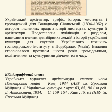
Український архітектор, графік, історик мистецтва і
громадський діяч Володимир Січинський (1894–1962) є
автором численних праць з історії мистецтва, культури й
архітектури. Представлена публікація є розділом,
написаним вченим для збірника лекцій з історії української
культури для слухачів Українського технічно-
господарського інституту в Подєбрадах (Чехія). Видання
створювалося протягом шести років громадськими,
політичними та культурними діячами того часу.
Бібліографічний опис:
Українська мурована архітектура старих часів
[Електронна копія] : Київ, 1934 (НБУ ім. Ярослава
Мудрого). //
Українська культура
: курс 63, 65, 84 / за ред.
Д. Антоновича, 1934. — С. 159–164 : Київ : [б. в.] (НБУ ім.
Ярослава Мудрого).