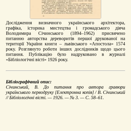
Дослідження визначного українського архітектора,
графіка, історика мистецтва і громадського діяча
Володимира Січинського (1894–1962) присвячено
питанню авторства дереворитів першої друкованої на
території України книги – львівського «Апостола» 1574
року. Розглянуто роботи інших дослідників щодо цього
питання. Публікацію було надруковано в журналі
«Бібліологічні вісті» 1926 року.
Бібліографічний опис:
Січинський, В.
До питання про автора гравюри
українського перводруку
[Електронна копія] / В. Січинський
// Бібліологічні вісті. — 1926. — № 3. — С. 58–61.