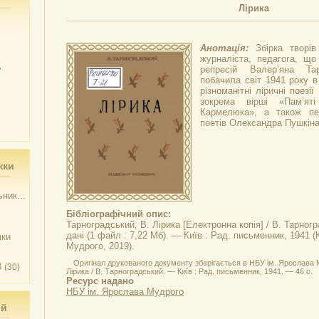
Лірика
Анотація:
Збірка творів
журналіста, педагога, що
у
репресій Валер’яна Тар
побачила світ 1941 року в
різноманітні ліричні поезі
зокрема вірші «Пам’ят
Кармелюка», а також пер
поетів Олександра Пушкін
жки
ник...
Бібліографічний опис:
Тарноградський, В.
Лірика
[Електронна копія] / В. Тарног
дані (1 файл : 7,22 Мб). — Київ : Рад. письменник, 1941 
чки
Мудрого, 2019).
Оригінал друкованого документу зберігається в НБУ ім. Ярослава 
3
(30)
Лірика / В. Тарноградський. — Київ : Рад. письменник, 1941. — 46 с.
Ресурс надано
НБУ ім. Ярослава Мудрого
ий