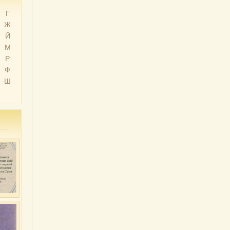
Г
Ж
Й
М
Р
Ф
Ш