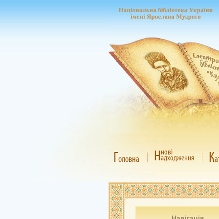
Н
нові
Г
К
адходження
оловна
а
Навігація