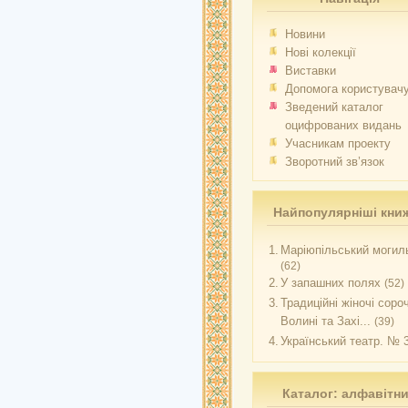
Новини
Нові колекції
Виставки
Допомога користувач
Зведений каталог
оцифрованих видань
Учасникам проекту
Зворотний зв’язок
Найпопулярніші кни
1.
Маріюпільський могиль
(62)
2.
У запашних полях
(52)
3.
Традиційні жіночі соро
Волині та Захі...
(39)
4.
Український театр. № 
Каталог: алфавітн