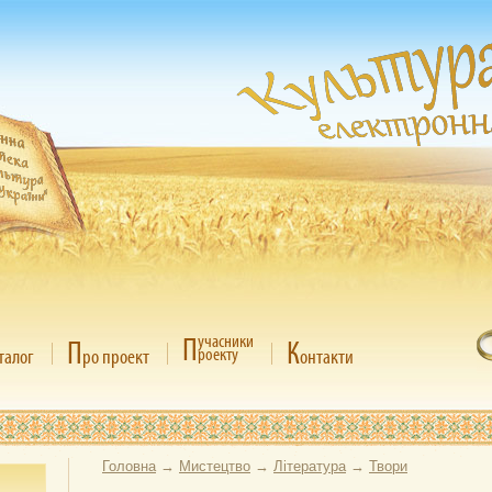
П
учасники
П
К
роекту
талог
ро проект
онтакти
Головна
→
Мистецтво
→
Література
→
Твори