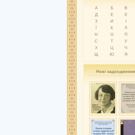
А
Б
В
Д
Е
Є
З
И
І
Ї
К
Л
Н
О
П
С
Т
У
Х
Ц
Ч
Щ
Ю
Я
Нові надходження