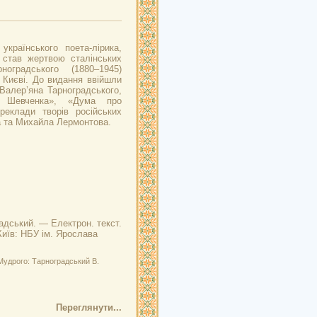
 українського поета-лірика,
 став жертвою сталінських
ноградського (1880–1945)
 Києві. До видання ввійшли
ї Валер’яна Тарноградського,
і Шевченка», «Дума про
еклади творів російських
а та Михайла Лермонтова.
радський. — Електрон. текст.
(Київ: НБУ ім. Ярослава
Мудрого: Тарноградський В.
Переглянути...