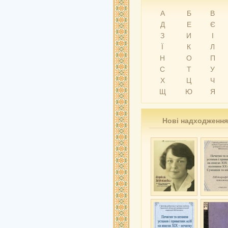
А
Б
В
Д
Е
Є
З
И
І
Ї
К
Л
Н
О
П
С
Т
У
Х
Ц
Ч
Щ
Ю
Я
Нові надходження