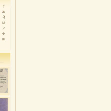
Г
Ж
Й
М
Р
Ф
Ш