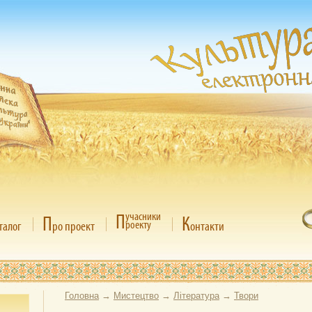
П
учасники
П
К
роекту
талог
ро проект
онтакти
Головна
→
Мистецтво
→
Література
→
Твори