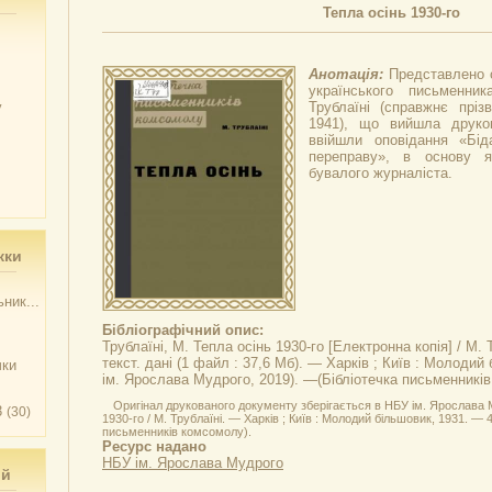
Тепла осінь 1930-го
Анотація:
Представлено о
українського письменни
у
Трублаїні (справжнє пріз
1941), що вийшла друко
ввійшли оповідання «Бі
переправу», в основу я
бувалого журналіста.
жки
ник...
Бібліографічний опис:
Трублаїні, М.
Тепла осінь 1930-го
[Електронна копія] / М. 
текст. дані (1 файл : 37,6 Мб). — Харків ; Київ : Молодий
чки
ім. Ярослава Мудрого, 2019). —(Бібліотечка письменникі
Оригінал друкованого документу зберігається в НБУ ім. Ярослава М
3
(30)
1930-го / М. Трублаїні. — Харків ; Київ : Молодий більшовик, 1931. — 44
письменників комсомолу).
Ресурс надано
НБУ ім. Ярослава Мудрого
ий