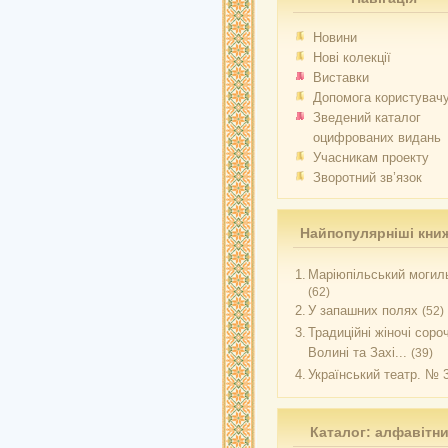
Новини
Нові колекції
Виставки
Допомога користувач
Зведений каталог
оцифрованих видань
Учасникам проекту
Зворотний зв’язок
Найпопулярніші кни
1.
Маріюпільський могиль
(62)
2.
У запашних полях
(52)
3.
Традиційні жіночі соро
Волині та Захі...
(39)
4.
Український театр. № 
Каталог: алфавітн