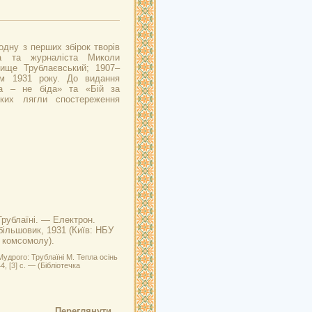
дну з перших збірок творів
ка та журналіста Миколи
вище Трублаєвський; 1907–
м 1931 року. До видання
да – не біда» та «Бій за
ких лягли спостереження
Трублаїні. — Електрон.
 більшовик, 1931 (Київ: НБУ
в комсомолу).
удрого: Трублаїні М. Тепла осінь
, [3] с. — (Бібліотечка
Переглянути...