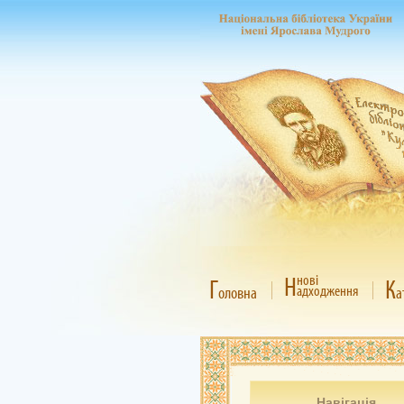
Н
нові
Г
К
адходження
оловна
а
Навігація