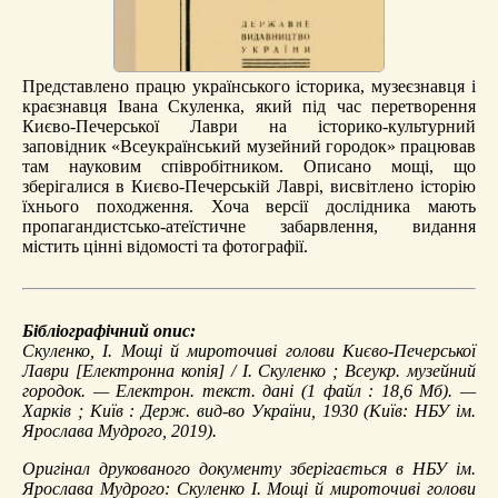
Представлено працю українського історика, музеєзнавця і
краєзнавця Івана Скуленка, який під час перетворення
Києво-Печерської Лаври на історико-культурний
заповідник «Всеукраїнський музейний городок» працював
там науковим співробітником. Описано мощі, що
зберігалися в Києво-Печерській Лаврі, висвітлено історію
їхнього походження. Хоча версії дослідника мають
пропагандистсько-атеїстичне забарвлення, видання
містить цінні відомості та фотографії.
Бібліографічний опис:
Скуленко, І.
Мощі й мироточиві голови Києво-Печерської
Лаври
[Електронна копія] / І. Скуленко ; Всеукр. музейний
городок. — Електрон. текст. дані (1 файл : 18,6 Мб). —
Харків ; Київ : Держ. вид-во України, 1930 (Київ: НБУ ім.
Ярослава Мудрого, 2019).
Оригінал друкованого документу зберігається в НБУ ім.
Ярослава Мудрого: Скуленко І. Мощі й мироточиві голови