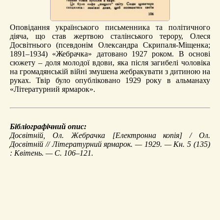
Оповідання українського письменника та політичного
діяча, що став жертвою сталінського терору, Олеся
Досвітнього (псевдонім Олександра Скрипаля-Міщенка;
1891–1934) «Жебрачка» датовано 1927 роком. В основі
сюжету – доля молодої вдови, яка після загибелі чоловіка
на громадянській війні змушена жебракувати з дитиною на
руках. Твір було опубліковано 1929 року в альманаху
«Літературний ярмарок».
Бібліографічний опис:
Досвітній, Ол.
Жебрачка
[Електронна копія] / Ол.
Досвітній // Літературний ярмарок. — 1929. — Кн. 5 (135)
: Квітень. — С. 106–121.