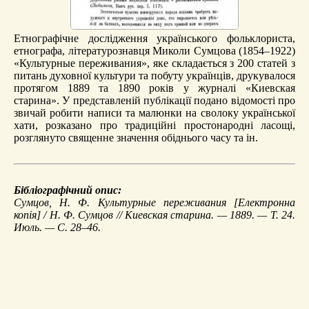
Етнографічне дослідження українського фольклориста,
етнографа, літературознавця Миколи Сумцова (1854–1922)
«Культурные переживания», яке складається з 200 статей з
питань духовної культури та побуту українців, друкувалося
протягом 1889 та 1890 років у журналі «Киевская
старина». У представленій публікації подано відомості про
звичай робити написи та малюнки на сволоку української
хати, розказано про традиційні простонародні ласощі,
розглянуто священне значення обіднього часу та ін.
Бібліографічний опис:
Сумцов, Н. Ф.
Культурные переживания
[Електронна
копія] / Н. Ф. Сумцов // Киевская старина. — 1889. — Т. 24.
Июль. — С. 28–46.