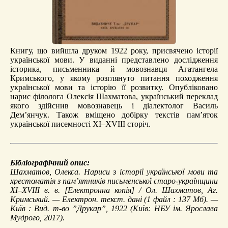
Книгу, що вийшла друком 1922 року, присвячено історії
української мови. У виданні представлено дослідження
історика, письменника й мовознавця Агатангела
Кримського, у якому розглянуто питання походження
української мови та історію її розвитку. Опубліковано
нарис філолога Олексія Шахматова, український переклад
якого здійснив мовознавець і діалектолог Василь
Дем’янчук. Також вміщено добірку текстів пам’яток
української писемності ХІ–XVIII сторіч.
Бібліографічний опис:
Шахматов, Олекса.
Нариси з історії української мови та
хрестоматія з пам’ятників письменської старо-українщини
XI–XVIІI в. в.
[Електронна копія] / Ол. Шахматов, Аг.
Кримський. — Електрон. текст. дані (1 файл : 137 Мб). —
Київ : Вид. т-во ”Друкар”, 1922 (Київ: НБУ ім. Ярослава
Мудрого, 2017).