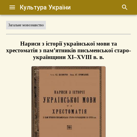
Культура України
Загальне мовознавство
Нариси з історії української мови та
хрестоматія з пам’ятників письменської старо-
українщини XI–XVIІI в. в.