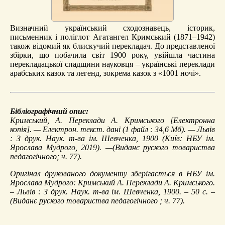
Визначний український сходознавець, історик,
письменник і поліглот Агатангел Кримський (1871–1942)
також відомий як блискучий перекладач. До представленої
збірки, що побачила світ 1900 року, увійшла частина
перекладацької спадщини науковця – українські переклади
арабських казок та легенд, зокрема казок з «1001 ночі».
Бібліографічний опис:
Кримський, А.
Переклади А. Кримського
[Електронна
копія]. — Електрон. текст. дані (1 файл : 34,6 Мб). — Львів
: З друк. Наук. т-ва ім. Шевченка, 1900 (Київ: НБУ ім.
Ярослава Мудрого, 2019). —(Виданє руского товариства
педагогічного; ч. 77).
Оригінал друкованого документу зберігається в НБУ ім.
Ярослава Мудрого: Кримський А. Переклади А. Кримського.
– Львів : З друк. Наук. т-ва ім. Шевченка, 1900. – 50 с. –
(Виданє руского товариства педагогічного ; ч. 77).