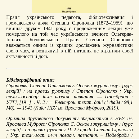
Праця українського педагога, бібліотекознавця і
громадського діяча Степана Сірополка (1872–1959), що
вийшла друком 1941 року, є продовженням лекцій уже
померлого на той час українського вченого Ольгерда-
Іполита Бочковського. Праця Степана Сірополка
вважається одним із кращих досліджень журналістики
свого часу, а розглянуті в ній питання не втратили своєї
актуальності й досі.
Бібліографічний опис:
Сірополко, Степан Онисимович.
Основи журналізму
: [курс
лекцій] : на правах рукопису / Степан Сірополко ; Укр.
техн.-господар. ін-т позаоч. навчання. — Подєбради :
УТГІ, [19--]- . Ч. 2 : — Електрон. текст. дані (1 файл : 98,1
Мб). — 1941 (Київ: НБУ ім. Ярослава Мудрого, 2019).
Оригінал друкованого документу зберігається в НБУ ім.
Ярослава Мудрого: Сірополко С. Основи журналізму : [курс
лекцій] : на правах рукопису. Ч. 2 / проф. Степан Сірополко
; Укр. техн.-госп. ін-т позаоч. навчання. – Подєбради :