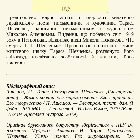
Представлено нарис життя і творчості видатного
українського поета, письменника й художника Тараса
Шевченка, написаний письменником і журналістом
Миколою Ашешовим. Видання, що побачило світ 1919
року в Петрограді, відкриває вірш Миколи Некрасова «На
смерть Т. Г. Шевченко». Проаналізовано основні етапи
життєвого шляху Тараса Шевченка, розглянуто його
світогляд, висвітлено особливості й тематику його
творчості.
Бібліографічний опис:
Ашешов, Н.
Тарас Григорьевич Шевченко
[Електронна
копія] : Жизнь поэта. Его мировоззрение. Его страдания.
Его творчество / Н. Ашешов. — Электрон. текст. дан. (1
файл : 40,5 Мб). — Петроград : Изд-во Былое, 1919 (Київ:
НБУ ім. Ярослава Мудрого, 2019).
Оригінал друкованого документу зберігається в НБУ ім.
Ярослава Мудрого: Ашешов Н. Тарас Григорьевич
Шевченко. Жизнь поэта. Его мировоззрение. Его