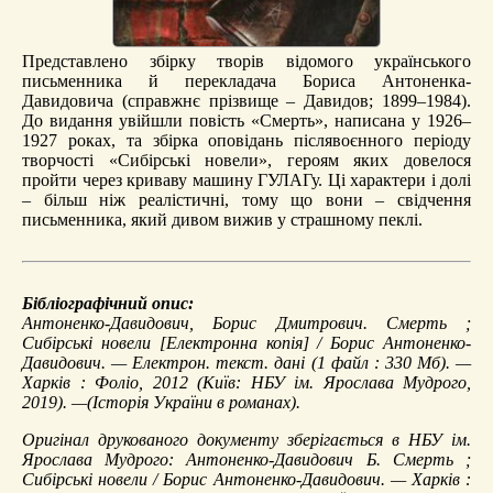
Представлено збірку творів відомого українського
письменника й перекладача Бориса Антоненка-
Давидовича (справжнє прізвище – Давидов; 1899–1984).
До видання увійшли повість «Смерть», написана у 1926–
1927 роках, та збірка оповідань післявоєнного періоду
творчості «Сибірські новели», героям яких довелося
пройти через криваву машину ГУЛАГу. Ці характери і долі
– більш ніж реалістичні, тому що вони – свідчення
письменника, який дивом вижив у страшному пеклі.
Бібліографічний опис:
Антоненко-Давидович, Борис Дмитрович.
Смерть ;
Сибірські новели
[Електронна копія] / Борис Антоненко-
Давидович. — Електрон. текст. дані (1 файл : 330 Мб). —
Харків : Фоліо, 2012 (Київ: НБУ ім. Ярослава Мудрого,
2019). —(Історія України в романах).
Оригінал друкованого документу зберігається в НБУ ім.
Ярослава Мудрого: Антоненко-Давидович Б. Смерть ;
Сибірські новели / Борис Антоненко-Давидович. — Харків :