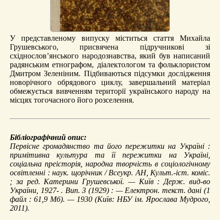
У представленому випуску міститься стаття Михайла
Грушевського, присвячена підручникові зі
східнослов’янського народознавства, який був написаний
радянським етнографом, діалектологом та фольклористом
Дмитром Зеленіним. Підбиваються підсумки дослідження
новорічного обрядового циклу, завершальний матеріал
обмежується вивченням території українського народу на
місцях тогочасного його розселення.
Бібліографічний опис:
Первісне громадянство та його пережитки на Україні
:
примітивна культура та її пережитки на Україні,
соціальна преісторія, народна творчість в соціологічному
освітленні : наук. щорічник / Всеукр. АН, Культ.-іст. коміс.
; за ред. Катерини Грушевської. — Київ : Держ. вид-во
України, 1927- . Вип. 3 (1929) : — Електрон. текст. дані (1
файл : 61,9 Мб). — 1930 (Київ: НБУ ім. Ярослава Мудрого,
2011).