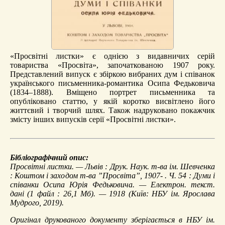
«Просвітні листки» є однією з видавничих серій
товариства «Просвіта», започаткованою 1907 року.
Представлений випуск є збіркою вибраних дум і співанок
українського письменника-романтика Осипа Федьковича
(1834–1888). Вміщено портрет письменника та
опубліковано статтю, у якій коротко висвітлено його
життєвий і творчий шлях. Також надруковано покажчик
змісту інших випусків серії «Просвітні листки».
Бібліографічний опис:
Просвітні листки
. — Львів : Друк. Наук. т-ва ім. Шевченка
: Коштом і заходом т-ва ”Просвіта”, 1907- . Ч. 54 :
Думи і
співанки Осипа Юрія Федьковича
. — Електрон. текст.
дані (1 файл : 26,1 Мб). — 1918 (Київ: НБУ ім. Ярослава
Мудрого, 2019).
Оригінал друкованого документу зберігається в НБУ ім.