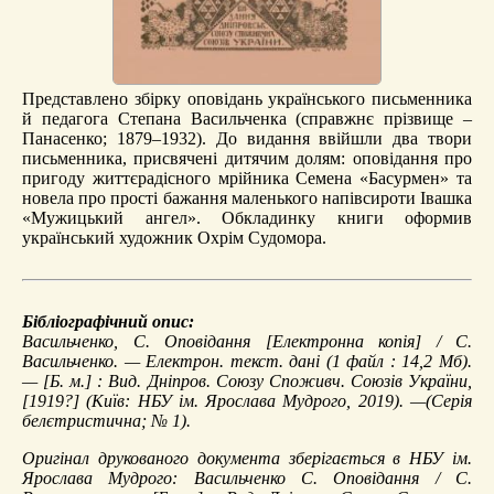
Представлено збірку оповідань українського письменника
й педагога Степана Васильченка (справжнє прізвище –
Панасенко; 1879–1932). До видання ввійшли два твори
письменника, присвячені дитячим долям: оповідання про
пригоду життєрадісного мрійника Семена «Басурмен» та
новела про прості бажання маленького напівсироти Івашка
«Мужицький ангел». Обкладинку книги оформив
український художник Охрім Судомора.
Бібліографічний опис:
Васильченко, С.
Оповідання
[Електронна копія] / С.
Васильченко. — Електрон. текст. дані (1 файл : 14,2 Мб).
— [Б. м.] : Вид. Дніпров. Союзу Споживч. Союзів України,
[1919?] (Київ: НБУ ім. Ярослава Мудрого, 2019). —(Серія
белєтристична; № 1).
Оригінал друкованого документа зберігається в НБУ ім.
Ярослава Мудрого: Васильченко С. Оповідання / С.