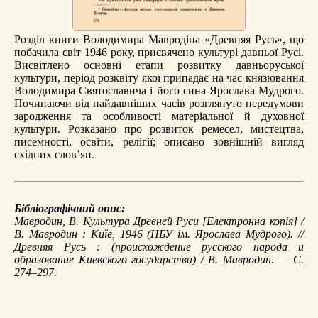
Розділ книги Володимира Мавродіна «Древняя Русь», що
побачила світ 1946 року, присвячено культурі давньої Русі.
Висвітлено основні етапи розвитку давньоруської
культури, період розквіту якої припадає на час князювання
Володимира Святославича і його сина Ярослава Мудрого.
Починаючи від найдавніших часів розглянуто передумови
зародження та особливості матеріальної й духовної
культури. Розказано про розвиток ремесел, мистецтва,
писемності, освіти, релігії; описано зовнішній вигляд
східних слов’ян.
Бібліографічний опис:
Мавродин, В.
Культура Древней Руси
[Електронна копія] /
В. Мавродин : Київ, 1946 (НБУ ім. Ярослава Мудрого). //
Древняя Русь
: (происхождение русского народа и
образование Киевского государства) / В. Мавродин. — С.
274–297.