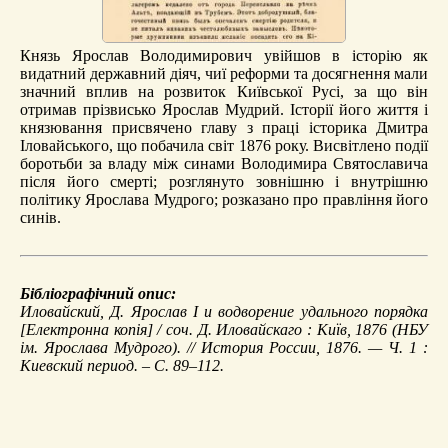
Князь Ярослав Володимирович увійшов в історію як
видатний державний діяч, чиї реформи та досягнення мали
значний вплив на розвиток Київської Русі, за що він
отримав прізвисько Ярослав Мудрий. Історії його життя і
князювання присвячено главу з праці історика Дмитра
Іловайського, що побачила світ 1876 року. Висвітлено події
боротьби за владу між синами Володимира Святославича
після його смерті; розглянуто зовнішню і внутрішню
політику Ярослава Мудрого; розказано про правління його
синів.
Бібліографічний опис:
Иловайский, Д.
Ярослав I и водворение удального порядка
[Електронна копія] / соч. Д. Иловайскаго : Київ, 1876 (НБУ
ім. Ярослава Мудрого). //
История России
, 1876. — Ч. 1 :
Киевский период. – С. 89–112.