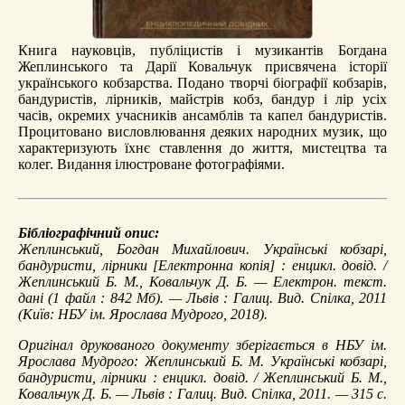
Книга науковців, публіцистів і музикантів Богдана
Жеплинського та Дарії Ковальчук присвячена історії
українського кобзарства. Подано творчі біографії кобзарів,
бандуристів, лірників, майстрів кобз, бандур і лір усіх
часів, окремих учасників ансамблів та капел бандуристів.
Процитовано висловлювання деяких народних музик, що
характеризують їхнє ставлення до життя, мистецтва та
колег. Видання ілюстроване фотографіями.
Бібліографічний опис:
Жеплинський, Богдан Михайлович.
Українські кобзарі,
бандуристи, лірники
[Електронна копія] : енцикл. довід. /
Жеплинський Б. М., Ковальчук Д. Б. — Електрон. текст.
дані (1 файл : 842 Мб). — Львів : Галиц. Вид. Спілка, 2011
(Київ: НБУ ім. Ярослава Мудрого, 2018).
Оригінал друкованого документу зберігається в НБУ ім.
Ярослава Мудрого: Жеплинський Б. М. Українські кобзарі,
бандуристи, лірники : енцикл. довід. / Жеплинський Б. М.,
Ковальчук Д. Б. — Львів : Галиц. Вид. Спілка, 2011. — 315 с.