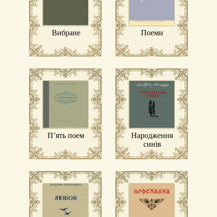
Вибране
Поеми
П’ять поем
Народження
синів