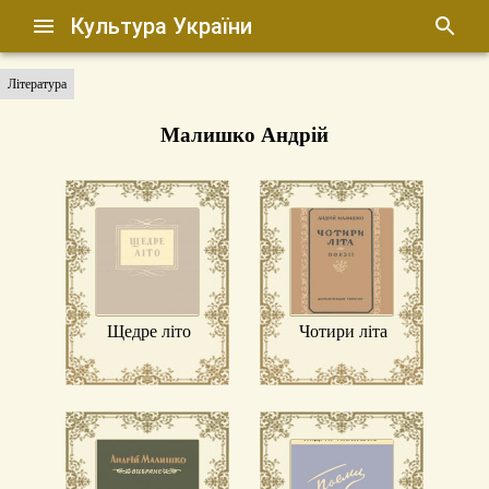
Культура України
Література
Малишко Андрій
Щедре літо
Чотири літа