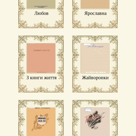
Любов
Ярославна
З книги життя
Жайворонки