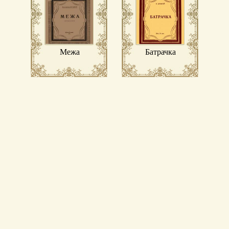
Межа
Батрачка