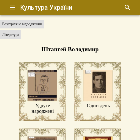
Культура України
Розстріляне відродження
Література
Штангей Володимир
Удруге
Один день
народжені