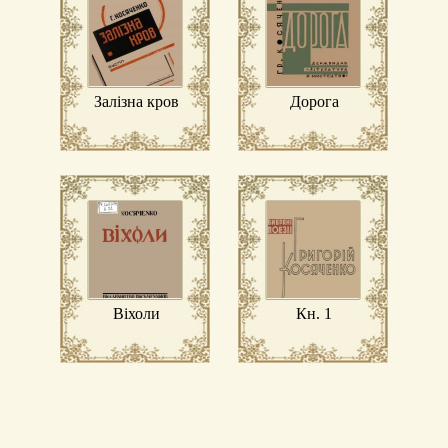
Залізна кров
Дорога
Віхоли
Кн. 1