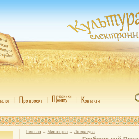
П
учасники
П
К
роекту
талог
ро проект
онтакти
Головна
→
Мистецтво
→
Література