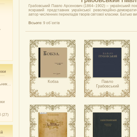
Грабовський Павл
Грабовський Павло Арсенович (1864–1902) – український поет
яскравий представник української революційно-демократич
автор численних перекладів творів світової класики. Батько в
Всього
: 9 об`єктів
у
жки
Кобза
Павло
ник...
Грабовський
чки
3
(27)
ий