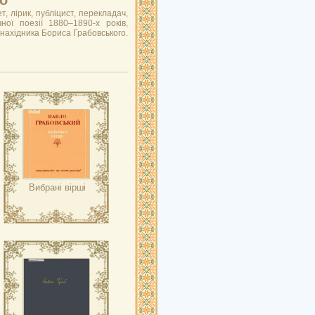
о
, лірик, публіцист, перекладач,
ної поезії 1880–1890-х років,
инахідника Бориса Грабовського.
Вибрані вірші