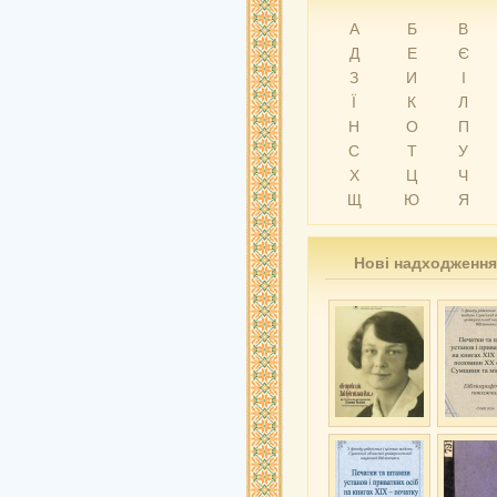
А
Б
В
Д
Е
Є
З
И
І
Ї
К
Л
Н
О
П
С
Т
У
Х
Ц
Ч
Щ
Ю
Я
Нові надходження