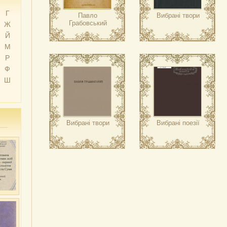
Г
Павло
Вибрані твори
Грабовський
Ж
Й
М
Р
Ф
Ш
Вибрані твори
Вибрані поезії