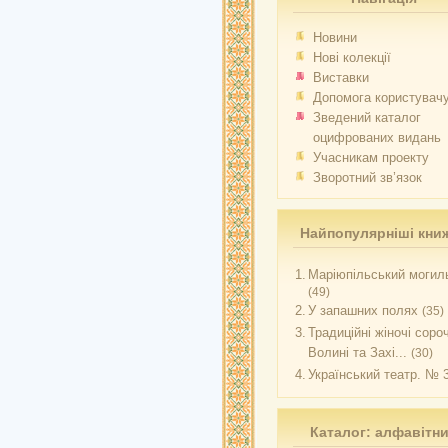
Новини
Нові колекції
Виставки
Допомога користувач
Зведений каталог
оцифрованих видань
Учасникам проекту
Зворотний зв’язок
Найпопулярніші кни
1.
Маріюпільський могиль
(49)
2.
У запашних полях
(35)
3.
Традиційні жіночі соро
Волині та Захі...
(30)
4.
Український театр. № 
Каталог: алфавітн