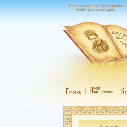
Н
нові
Г
К
адходження
оловна
а
Навігація