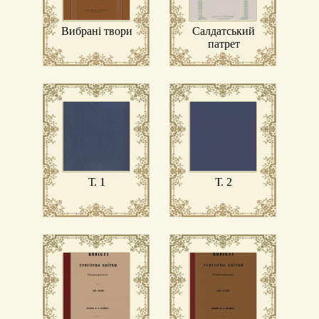
Вибрані твори
Салдатський
патрет
Т. 1
Т. 2