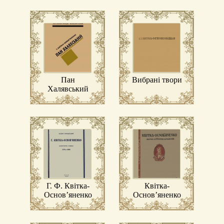
Пан
Вибрані твори
Халявський
Г. Ф. Квітка-
Квітка-
Основ’яненко
Основ’яненко