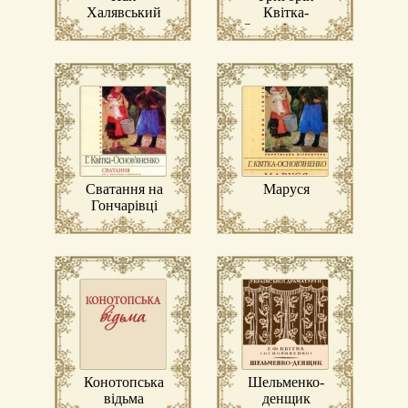
Халявський
Квітка-
Основ’яненко
Сватання на
Маруся
Гончарівці
Конотопська
Шельменко-
відьма
денщик