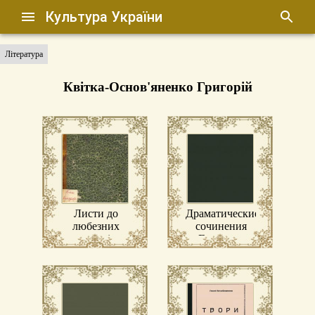
Культура України
Література
Квітка-Основ'яненко Григорій
Листи до
Драматические
любезних
сочинения
земляків
Григория
Квитки
(Основяненка)