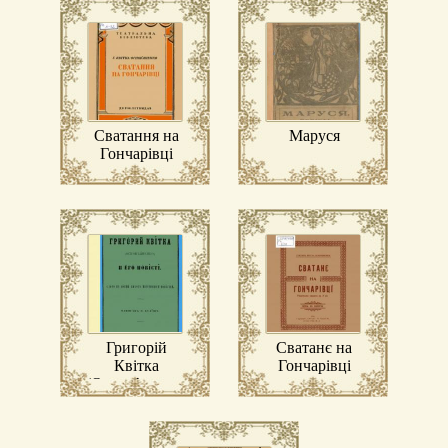
Сватання на
Маруся
Гончарівці
Григорій
Сватанє на
Квітка
Гончарівці
(Основ’яненко)
і його повісті