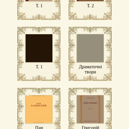
Т. 1
Т. 2
Т. 1
Драматичні
твори
Пан
Григорій