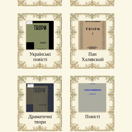
Українські
Пан
повісті
Халявский
Драматичні
Повісті
твори