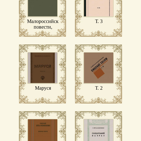
Малороссийские
Т. 3
повести,
рассказанные
Грыцьком
Основьяненком
Маруся
Т. 2