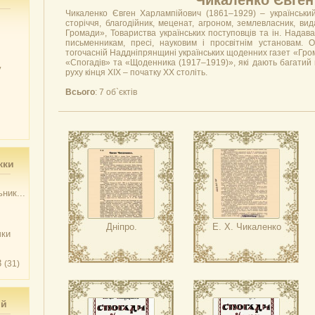
Чикаленко Євген
Чикаленко Євген Харлампійович (1861–1929) – українськи
сторіччя, благодійник, меценат, агроном, землевласник, вид
Громади», Товариства українських поступовців та ін. Надава
письменникам, пресі, науковим і просвітнім установам. 
тогочасній Наддніпрянщині українських щоденних газет «Гро
«Спогадів» та «Щоденника (1917–1919)», які дають багатий м
у
руху кінця ХІХ – початку ХХ століть.
Всього
: 7 об`єктів
жки
ник...
Дніпро.
Е. Х. Чикаленко
чки
3
(31)
ий