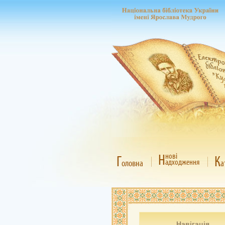
Н
нові
Г
К
адходження
оловна
а
Навігація