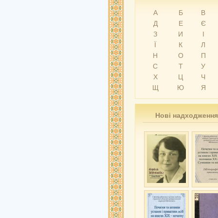
А
Б
В
Д
Е
Є
З
И
І
Ї
К
Л
Н
О
П
С
Т
У
Х
Ц
Ч
Щ
Ю
Я
Нові надходження