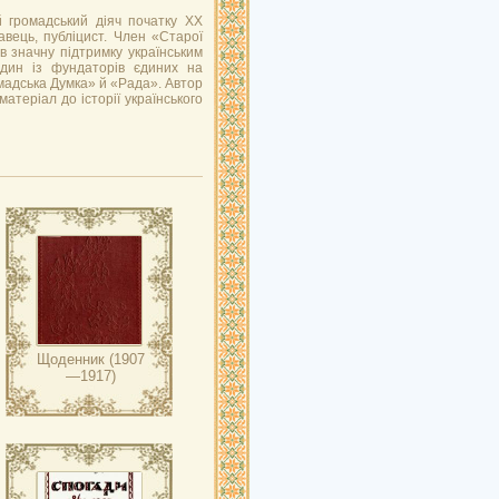
й громадський діяч початку ХХ
авець, публіцист. Член «Старої
в значну підтримку українським
Один із фундаторів єдиних на
мадська Думка» й «Рада». Автор
атеріал до історії українського
Щоденник (1907
—1917)