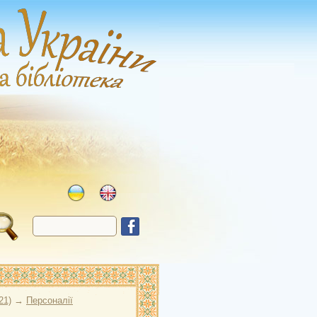
21)
→
Персоналії