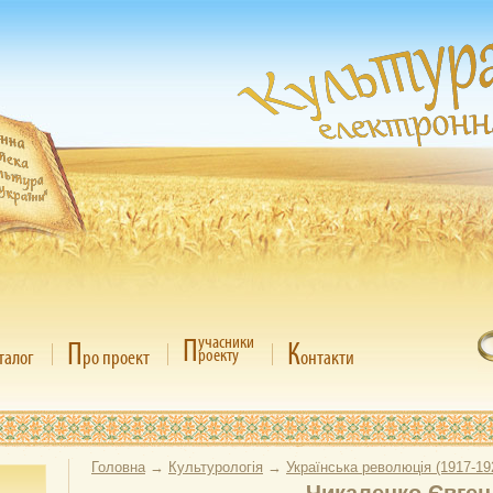
П
учасники
П
К
роекту
талог
ро проект
онтакти
Головна
→
Культурологія
→
Українська революція (1917-19