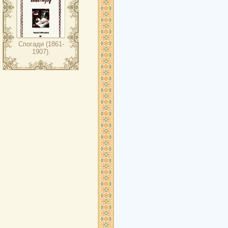
Спогади (1861-
1907).