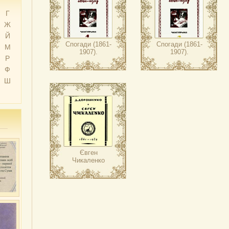
Г
Ж
Й
Спогади (1861-
Спогади (1861-
М
1907).
1907).
Р
Ф
Ш
Євген
Чикаленко