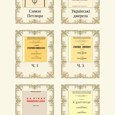
Симон
Українські
Петлюра
джерела
церковного
права
Ч. 1
Ч. 3