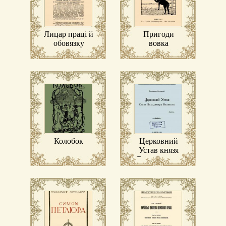
Лицар праці й
Пригоди
обовязку
вовка
неситого
Колобок
Церковний
Устав князя
Володимира
Великого