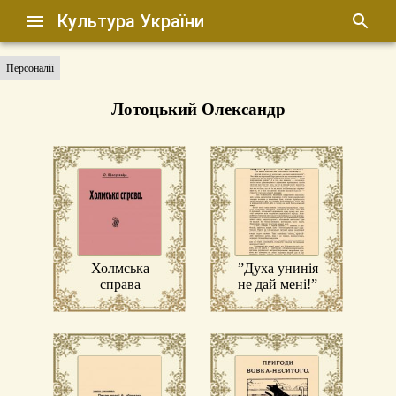
Культура України
Персоналії
Лотоцький Олександр
Холмська
”Духа унинія
справа
не дай мені!”